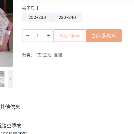
格
被子尺寸
范
围：
200*230
220*240
¥310.00
至
Buy Now
加入购物车
¥330.00
分类：
“芯”生活
,
夏被
其他信息
丝镂空薄被