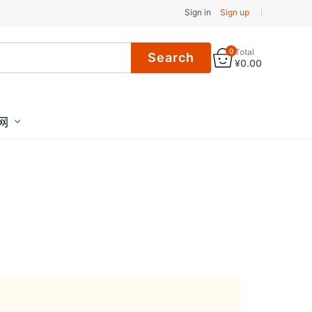
Sign in
Sign up
0
Total
¥
0.00
网