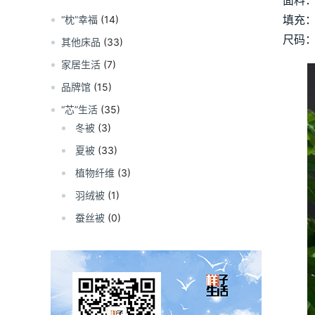
面料：
填充：
“枕”幸福
(14)
尺码：2
其他床品
(33)
家居生活
(7)
品牌馆
(15)
“芯”生活
(35)
冬被
(3)
夏被
(33)
植物纤维
(3)
羽绒被
(1)
蚕丝被
(0)