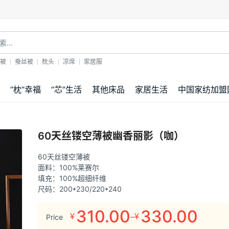
！
被
蚕丝被
枕头
凉席
家居服
“枕”幸福
“芯”生活
其他床品
家居生活
中国家纺加盟
60天丝镂空薄被幽香丽影（咖）
60天丝镂空薄被
面料：100%莱赛尔
填充：100%超细纤维
尺码：200*230/220*240
310.00
330.00
–
¥
¥
Price
价