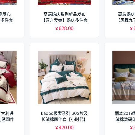
品发布
高端婚庆系列新品发布
高端婚庆
庆多件套
【喜之爱嫁】婚庆多件套
【凤舞九
628.00
¥
¥
意大利进
kadoo极奢系列 60S埃及
丽本201
刺绣四件
长绒棉四件套【小时代】
绒棉数码
叶归
420.00
¥
¥