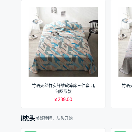
竹语天丝竹炭纤维软凉席三件套 几
竹语
何图形款
289.00
¥
枕头
美好睡眠，从头开始