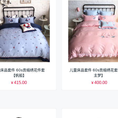
床品套件 60s贡缎绣花件套
儿童床品套件 60s贡缎绣花
【帆船】
主梦】
415.00
400.00
¥
¥