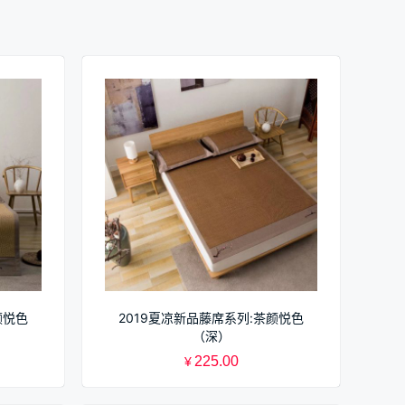
颜悦色
2019夏凉新品藤席系列:茶颜悦色
（深）
225.00
¥