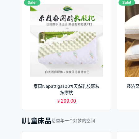
Sale!
Sale!
泰国Napattiga100%天然乳胶颗粒
经济
按摩枕
299.00
¥
儿童床品
给童年一个好梦的空间