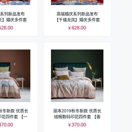
系列新品发布
高端婚庆系列新品发布
天】婚庆多件套
【千禧龙凤】婚庆多件套
628.00
628.00
¥
9秋冬新款 优质长
丽本2019秋冬新款 优质长
印花四件套 【一
绒棉数码印花四件套 【香
秋】两色入
风欢颜】两色入
370.00
370.00
¥