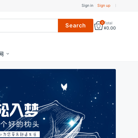
Sign in
Sign up
0
Total
¥
0.00
网