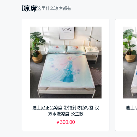
凉席
这里什么凉席都有
迪士尼正品凉席 带镭射防伪标签 汉
迪士
方水洗凉席 公主款
300.00
¥