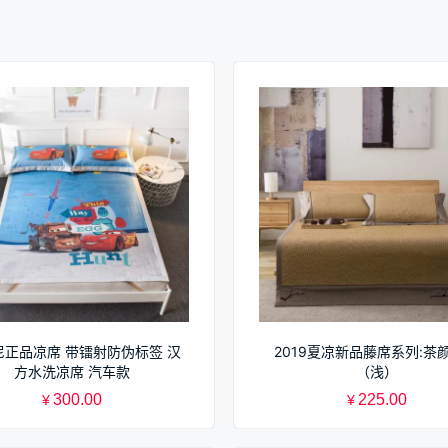
尼正品凉席 带镭射防伪标签 汉
2019夏凉新品藤席系列:茶
方水洗凉席 汽车款
（浅）
300.00
225.00
¥
¥