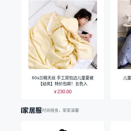
60s兰精天丝 手工双包边儿童夏被
儿童
【幼岚】特价包邮！五色入
230.00
¥
家居服
时尚随身，家家温馨