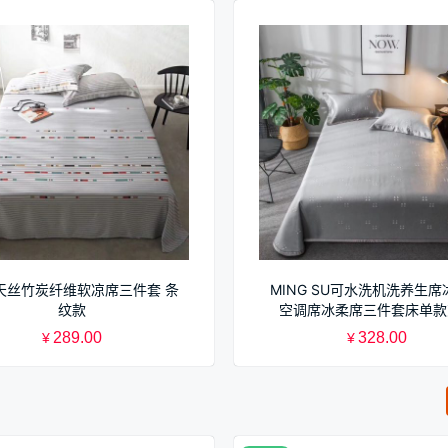
天丝竹炭纤维软凉席三件套 条
MING SU可水洗机洗养生席
纹款
空调席冰柔席三件套床单款
289.00
328.00
¥
¥