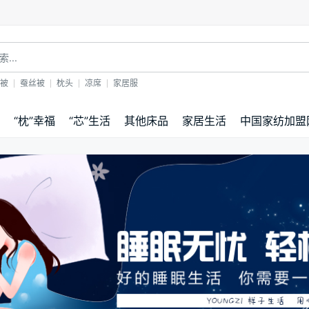
！
被
蚕丝被
枕头
凉席
家居服
“枕”幸福
“芯”生活
其他床品
家居生活
中国家纺加盟