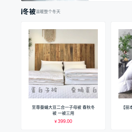
冬被
温暖整个冬天
至尊蚕蛹大豆二合一子母被 春秋冬
【丽
被 一被三用
399.00
¥