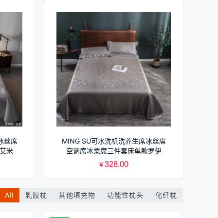
冰丝席
MING SU可水洗机洗养生席冰丝席
艾米
空调席冰柔席三件套床单款罗伊
328.00
¥
All
乳胶枕
其他填充物
功能性枕头
化纤枕