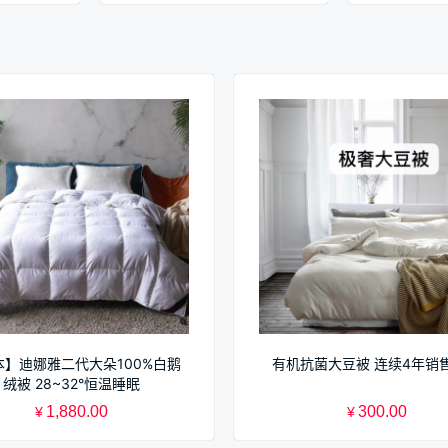
本】迪娜雅二代大朵100%白鹅
有机抗菌大豆被 连续4年销
绒被 28~32°恒温睡眠
1,880.00
300.00
¥
¥