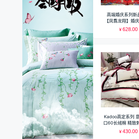
高端婚庆系列新
【凤翥龙翔】婚
628.00
¥
Kadoo高定系列 
口60长绒棉 精致
套
430.00
¥