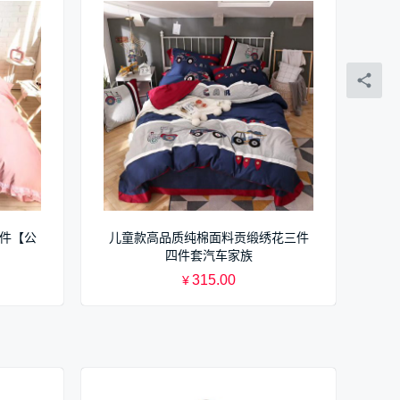
套件【公
儿童款高品质纯棉面料贡缎绣花三件
四件套汽车家族
315.00
¥