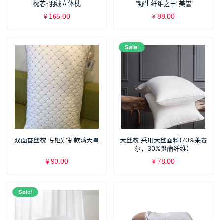
枕芯-羽绒立体枕
“野生纤维之王”美誉
165.00
88.00
¥
¥
Sale!
双面蚕丝枕 专柜定制款满天星
天丝枕 采用天丝面料(70%莱赛
尔，30%聚酯纤维）
90.00
78.00
¥
¥
Sale!