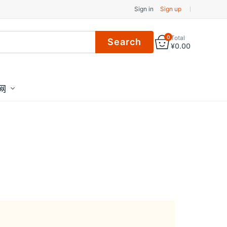
Sign in
Sign up
0
Total
¥
0.00
网