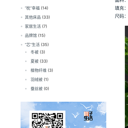
面料：
填充：
“枕”幸福
(14)
尺码：2
其他床品
(33)
家居生活
(7)
品牌馆
(15)
“芯”生活
(35)
冬被
(3)
夏被
(33)
植物纤维
(3)
羽绒被
(1)
蚕丝被
(0)