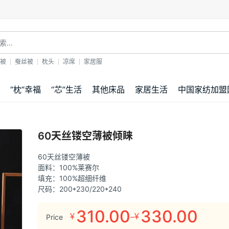
！
被
蚕丝被
枕头
凉席
家居服
“枕”幸福
“芯”生活
其他床品
家居生活
中国家纺加盟
60天丝镂空薄被倾睐
60天丝镂空薄被
面料：100%莱赛尔
填充：100%超细纤维
尺码：200*230/220*240
310.00
330.00
–
¥
¥
Price
价