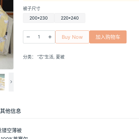
格
被子尺寸
范
围：
200*230
220*240
¥310.00
至
Buy Now
加入购物车
¥330.00
分类：
“芯”生活
,
夏被
其他信息
丝镂空薄被