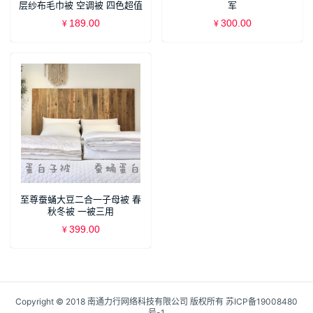
层纱布毛巾被 空调被 四色超值
军
体验
189.00
300.00
¥
¥
至尊蚕蛹大豆二合一子母被 春
秋冬被 一被三用
399.00
¥
Copyright © 2018 南通力行网络科技有限公司 版权所有
苏ICP备19008480
号-1