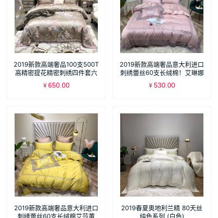
2019新款高端奢品100支500T
2019新款高端奢品意大利进口
高精密提花精密刺绣四件套六
刺绣蕾丝60支长绒棉！艾琳娜
件套罗拉
雅粉
650.00
530.00
¥
¥
2019新款高端奢品意大利进口
2019春夏奥地利兰精 80天丝
刺绣蕾丝60支长绒棉艾莎黄
纯色系列 (白色)