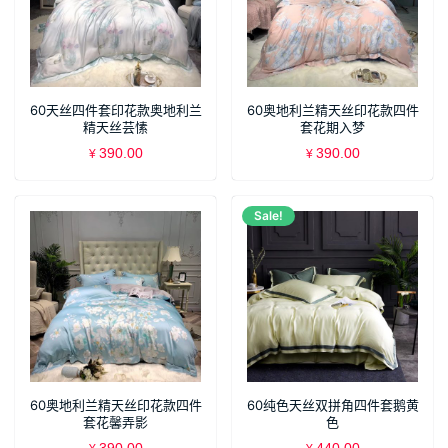
60天丝四件套印花款奥地利兰
60奥地利兰精天丝印花款四件
精天丝芸愫
套花期入梦
390.00
390.00
¥
¥
Sale!
60奥地利兰精天丝印花款四件
60纯色天丝双拼角四件套鹅黄
套花馨弄影
色