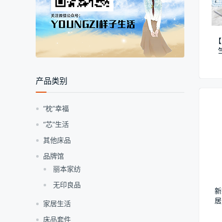
【
产品类别
“枕”幸福
“芯”生活
其他床品
品牌馆
丽本家纺
无印良品
新
居
家居生活
床品套件