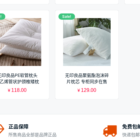
!
Sale!
无印良品PE软管枕头
无印良品聚氨酯泡沫碎
乙烯管状护颈椎矮枕
片枕芯 专柜同步在售
头 枕芯
118.00
129.00
¥
¥
正品保障
免费包
所售商品全部是品牌正品
快递包邮