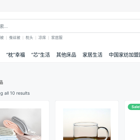
！
被
蚕丝被
枕头
凉席
家居服
“枕”幸福
“芯”生活
其他床品
家居生活
中国家纺加盟
品
 all 10 results
Sale