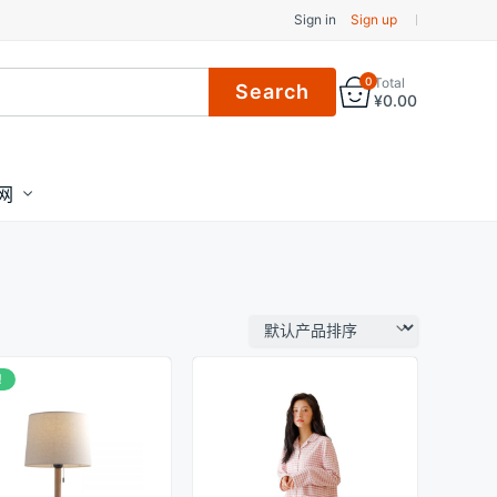
Sign in
Sign up
0
Total
¥
0.00
网
!