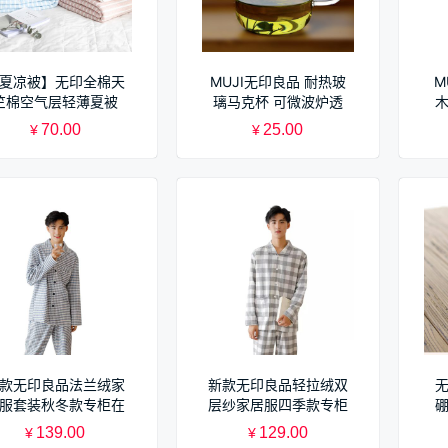
夏凉被】无印全棉天
MUJI无印良品 耐热玻
M
竺棉空气层轻薄夏被
璃马克杯 可微波炉透
条纹纯色空调被 夏季
明玻璃杯/牛奶杯
70.00
25.00
¥
¥
盖毯
360ml
款无印良品法兰绒家
新款无印良品轻拉绒双
服套装秋冬款专柜在
层纱家居服四季款专柜
售
在售睡衣 灰色中格
139.00
129.00
¥
¥