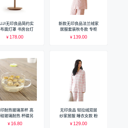
UJI无印良品简约实
新款无印良品法兰绒家
木布面灯罩 书房台灯
居服套装秋冬款 专柜
卧室酒店床头灯
在售 女款睡衣
178.00
139.00
¥
¥
无印耐热玻璃茶杯 高
无印良品 轻拉绒双层
硼硅玻璃耐热 杯碟另
纱家居服 睡衣女款 粉
配
色中格
16.80
129.00
¥
¥