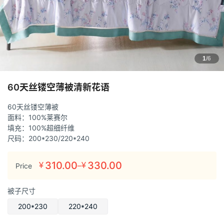
1
/6
60天丝镂空薄被清新花语
60天丝镂空薄被
面料：100%莱赛尔
填充：100%超细纤维
尺码：200*230/220*240
310.00
330.00
–
¥
¥
Price
价
格
被子尺寸
范
围：
200*230
220*240
¥310.00