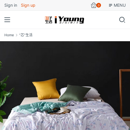
Sign in
Sign up
MENU
0
Home
“芯”生活