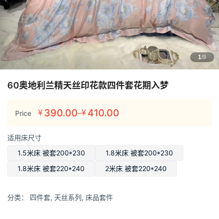
1
/9
60奥地利兰精天丝印花款四件套花期入梦
390.00
410.00
–
¥
¥
Price
价
格
适用床尺寸
范
围：
1.5米床 被套200*230
1.8米床 被套200*230
¥390.00
1.8米床 被套220*240
2米床 被套220*240
至
¥410.00
分类：
四件套
,
天丝系列
,
床品套件