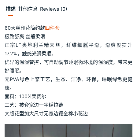
描述
其他信息
Reviews (0)
60天丝印花简约款
四件套
极致舒爽 丝般柔滑
正宗LF奥地利兰精天丝，纤维细腻平滑，滑爽度提升
17.2%，触感光滑柔顺。
优异的温湿管控，可自动调节睡眠微环境的温湿度，带来更
好睡眠。
无PVA绿色上浆工艺，生态、洁净、环保，睡眠绿色更健
康。
面料：100%莱赛尔
工艺：被套宽边一字绣拉链
大版花型加大尺寸无宽边镶全棉小花边！