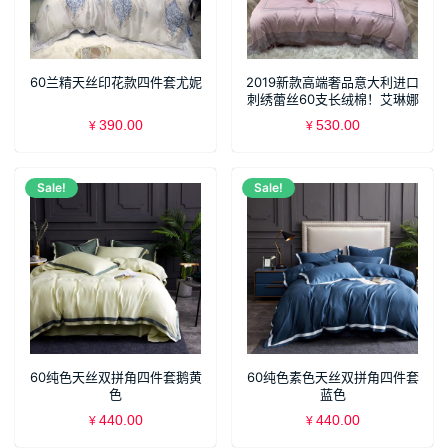
60兰精天丝印花款四件套尤妮
2019新款高端奢品意大利进口
刺绣蕾丝60支长绒棉！艾琳娜
雅粉
390.00
530.00
¥
¥
Sale!
Sale!
60纯色天丝双拼角四件套鹅黄
60纯色素色天丝双拼角四件套
色
蓝色
440.00
440.00
¥
¥