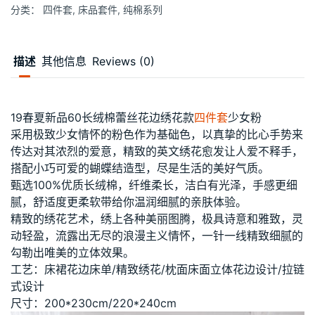
分类：
四件套
,
床品套件
,
纯棉系列
描述
其他信息
Reviews (0)
19春夏新品60长绒棉蕾丝花边绣花款
四件套
少女粉
采用极致少女情怀的粉色作为基础色，以真挚的比心手势来
传达对其浓烈的爱意，精致的英文绣花愈发让人爱不释手，
搭配小巧可爱的蝴蝶结造型，尽是生活的美好气质。
甄选100%优质长绒棉，纤维柔长，洁白有光泽，手感更细
腻，舒适度更柔软带给你温润细腻的亲肤体验。
精致的绣花艺术，绣上各种美丽图腾，极具诗意和雅致，灵
动轻盈，流露出无尽的浪漫主义情怀，一针一线精致细腻的
勾勒出唯美的立体效果。
工艺：床裙花边床单/精致绣花/枕面床面立体花边设计/拉链
式设计
尺寸：200*230cm/220*240cm