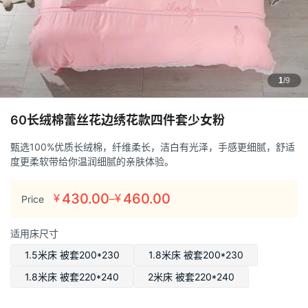
1
/9
60长绒棉蕾丝花边绣花款四件套少女粉
甄选100%优质长绒棉，纤维柔长，洁白有光泽，手感更细腻，舒适
度更柔软带给你温润细腻的亲肤体验。
430.00
460.00
–
¥
¥
Price
价
格
适用床尺寸
范
围：
1.5米床 被套200*230
1.8米床 被套200*230
¥430.00
1.8米床 被套220*240
2米床 被套220*240
至
¥460.00