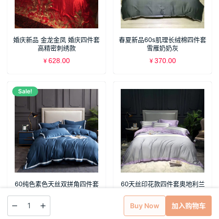
婚庆新品 金龙金凤 婚庆四件套
春夏新品60s肌理长绒棉四件套
高精密刺绣款
雪雁奶奶灰
628.00
370.00
¥
¥
Sale!
60纯色素色天丝双拼角四件套
60天丝印花款四件套奥地利兰
蓝色
精天丝奇诺
440.00
390.00
Buy Now
加入购物车
¥
¥