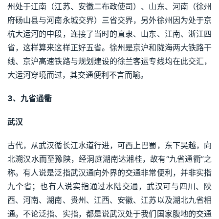
州处于江南（江苏、安徽二布政使司）、山东、河南（徐州
府砀山县与河南永城交界）三省交界，另外徐州因为处于京
杭大运河的中段，连接了当时的直隶、山东、江南、浙江四
省，这样算来这样正好五省。徐州是京沪和陇海两大铁路干
线、京沪高速铁路与规划建设的徐兰客运专线均在此交汇，
大运河穿境而过，其交通便利不言而喻。
3、九省通衢
武汉
古代，从武汉循长江水道行进，可西上巴蜀，东下吴越，向
北溯汉水而至豫陕，经洞庭湖南达湘桂，故有“九省通衢”之
称。有人说是泛指武汉通向外界的交通非常便利，并非实指
九个省；也有人说实指通过水陆交通，武汉可与四川、陕
西、河南、湖南、贵州、江西、安徽、江苏以及湖北九省相
通。不论泛指、实指，都是说武汉处于我们国家腹地的交通