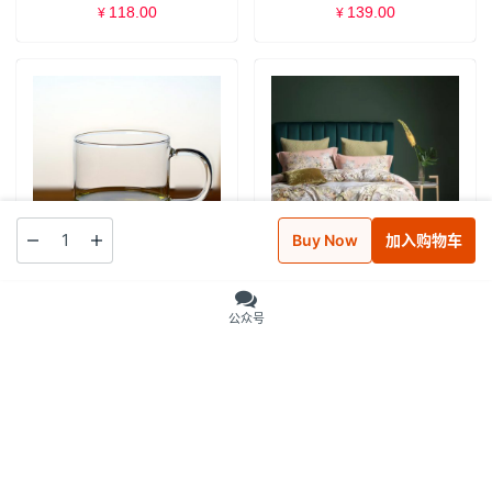
118.00
139.00
¥
¥
Buy Now
加入购物车
MUJI无印良品 耐热玻璃马克杯
丽本2019秋冬新款 优质长绒棉
可微波炉透明玻璃杯/牛奶杯
数码印花四件套 【鸟雀闹春】
公众号
360ml
两色入
25.00
370.00
¥
¥
Copyright © 2018 南通力行网络科技有限公司 版权所有
苏ICP备19008480