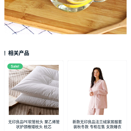
相关产品
Sale!
无印良品PE软管枕头 聚乙烯管
新款无印良品法兰绒家居服套
状护颈椎矮枕头 枕芯
装秋冬款 专柜在售 女款睡衣