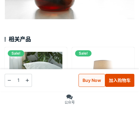
相关产品
Sale!
Sale!
Buy Now
加入购物车
公众号
无印良品聚氨酯泡沫碎片枕芯
MUJI无印良品简约实木布面灯
专柜同步在售
罩 书房台灯 卧室酒店床头灯
129.00
178.00
¥
¥