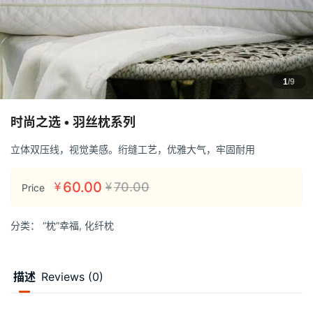
1
/9
时尚之选 • 羽丝枕系列
立体双压线，视觉美感。绗缝工艺，优雅大气，牢固耐用
60.00
70.00
¥
¥
Price
分类：
“枕”幸福
,
化纤枕
描述
Reviews (0)