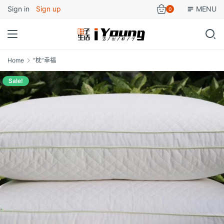
Sign in
Sign up
MENU
0
Home
“枕”幸福
Sale!