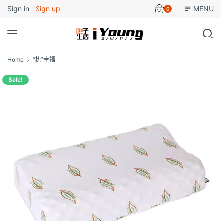
Sign in
Sign up
MENU
0
Home
“枕”幸福
Sale!