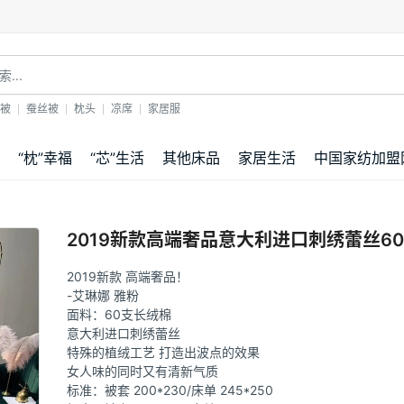
！
被
蚕丝被
枕头
凉席
家居服
“枕”幸福
“芯”生活
其他床品
家居生活
中国家纺加盟
2019新款高端奢品意大利进口刺绣蕾丝6
2019新款 高端奢品！
-艾琳娜 雅粉
面料：60支长绒棉
意大利进口刺绣蕾丝
特殊的植绒工艺 打造出波点的效果
女人味的同时又有清新气质
标准：被套 200*230/床单 245*250