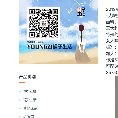
201
-艾琳
面料：
意大
特殊的
女人
标准：被
加大：被
标准5
可配6
35*
产品类别
“枕”幸福
“芯”生活
其他床品
品牌馆