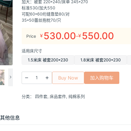
加大：被套 220*240/床单 245*270
标准530/加大550
可配60*60绗缝靠垫80/对
35*50蕾丝抱枕70/只
530.00
550.00
–
¥
¥
Price
价
格
适用床尺寸
范
围：
1.5米床 被套200*230
1.8米床 被套200*230
¥530.00
至
Buy Now
加入购物车
¥550.00
分类：
四件套
,
床品套件
,
纯棉系列
其他信息