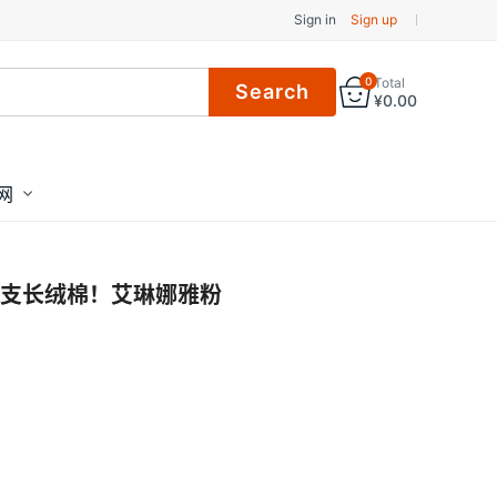
Sign in
Sign up
0
Total
¥
0.00
网
0支长绒棉！艾琳娜雅粉