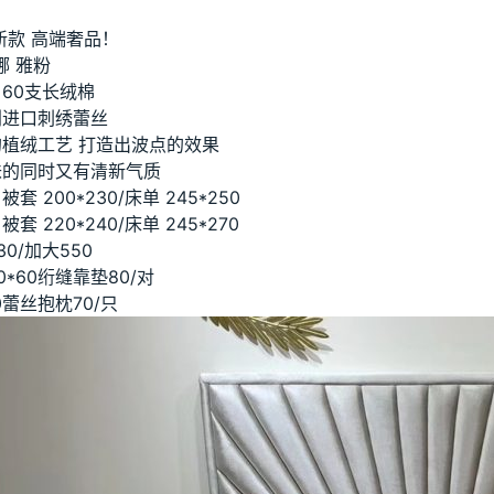
9新款 高端奢品！
娜 雅粉
60支长绒棉
利进口刺绣蕾丝
植绒工艺 打造出波点的效果
味的同时又有清新气质
套 200*230/床单 245*250
套 220*240/床单 245*270
30/加大550
0*60绗缝靠垫80/对
50蕾丝抱枕70/只